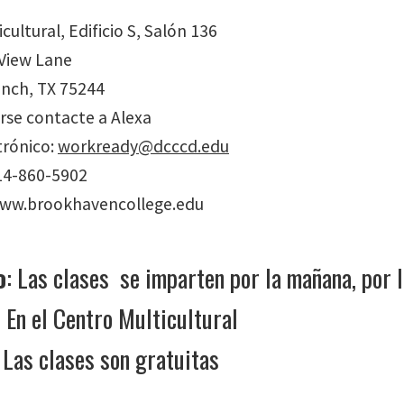
cultural, Edificio S, Salón 136
 View Lane
nch, TX 75244
irse contacte a Alexa
trónico:
workready@dcccd.edu
14-860-5902
www.brookhavencollege.edu
o
: Las clases se imparten por la mañana, por l
: En el Centro Multicultural
Las clases son gratuitas