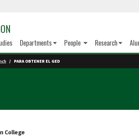
ION
udies
Departments
People
Research
Alu
nch
PARA OBTENER EL GED
n College