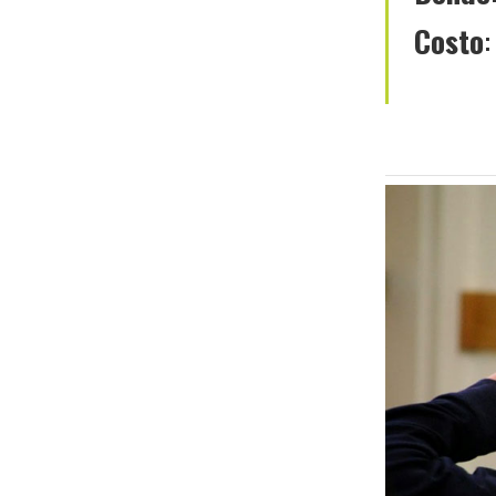
Costo
: