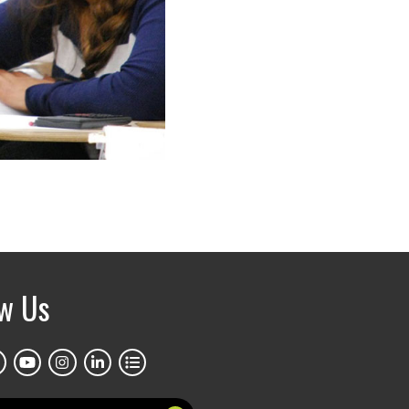
ow Us