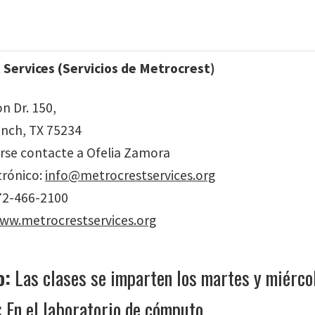
Services (Servicios de Metrocrest)
n Dr. 150,
nch, TX 75234
birse contacte a Ofelia Zamora
trónico:
info@metrocrestservices.org
72-466-2100
ww.metrocrestservices.org
o:
Las clases se imparten los martes y miérco
:
En el laboratorio de cómputo