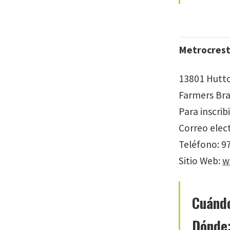
Metrocrest 
13801 Hutto
Farmers Bra
Para inscri
Correo elec
Teléfono: 9
Sitio Web:
w
Cuánd
Dónde