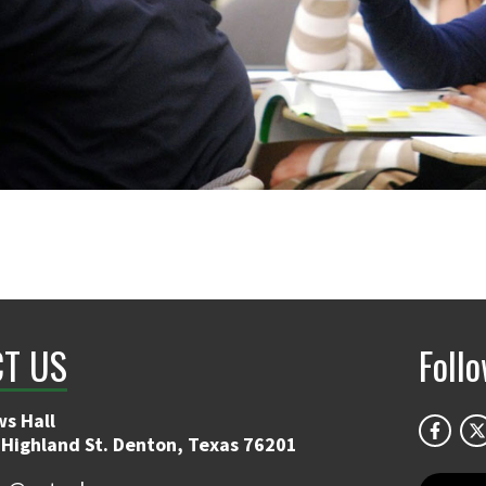
T US
Foll
s Hall
 Highland St. Denton, Texas 76201